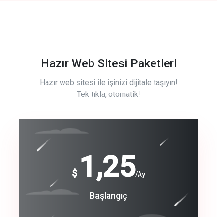
Hazır Web Sitesi Paketleri
Hazır web sitesi ile işinizi dijitale taşıyın!
Tek tıkla, otomatik!
Free
1,25
$
/Ay
Basic
Başlangıç