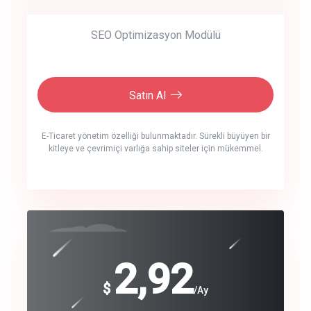
SEO Optimizasyon Modülü
Satın Al
E-Ticaret yönetim özelliği bulunmaktadır. Sürekli büyüyen bir
kitleye ve çevrimiçi varlığa sahip siteler için mükemmel.
crm auto cync
click to call back
240
2,92
$
$
/year
/Ay
track energy costs