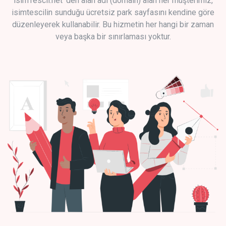
isimTescil.net 'den alan adı (domain) alan her müşterimiz,
isimtescilin sunduğu ücretsiz park sayfasını kendine göre
düzenleyerek kullanabilir. Bu hizmetin her hangi bir zaman
veya başka bir sınırlaması yoktur.