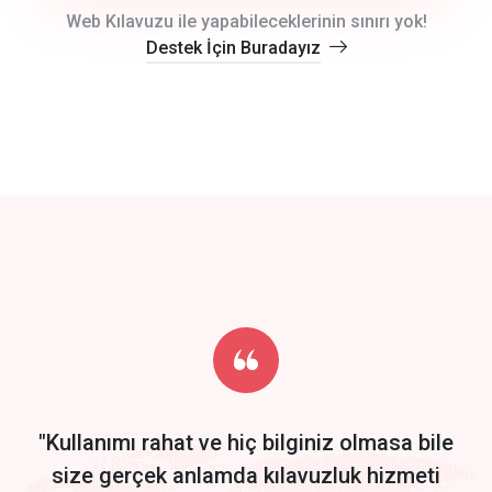
crm auto cync
Web Kılavuzu ile yapabileceklerinin sınırı yok!
Destek İçin Buradayız
click to call back
track energy costs
predictive dialing
Get Started
Start by trying our service for 30 days free trial no credit card
required.
"Kullanımı rahat ve hiç bilginiz olmasa bile
size gerçek anlamda kılavuzluk hizmeti