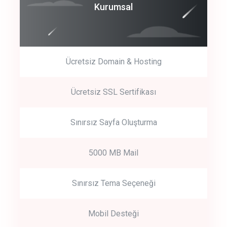
Coroprate
Kurumsal
predictive dialing
Ücretsiz Domain & Hosting
Get Started
Ücretsiz SSL Sertifikası
Start by trying our service for 30 days free trial no credit card
required.
Sınırsız Sayfa Oluşturma
5000 MB Mail
Sınırsız Tema Seçeneği
Mobil Desteği